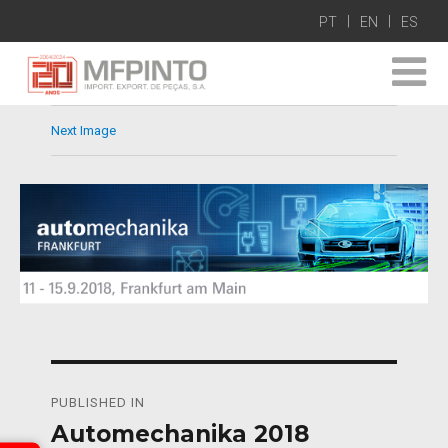
PT
EN
ES
Next Image
Navegación
PUBLISHED IN
de
Automechanika 2018