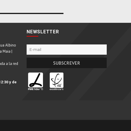
NEWSLETTER
Rua Albino
a Maia |
da a la red
12:30 y de