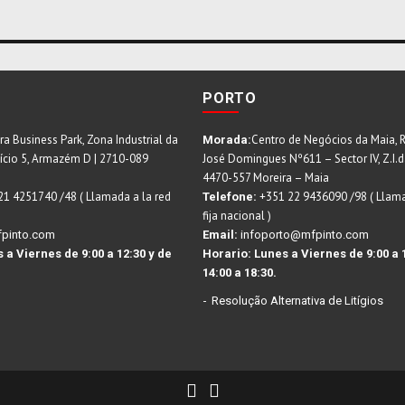
PORTO
ra Business Park, Zona Industrial da
Centro de Negócios da Maia, 
Morada:
fício 5, Armazém D | 2710-089
José Domingues Nº611 – Sector IV, Z.I.d
4470-557 Moreira – Maia
21 4251740 /48 ( Llamada a la red
+351 22 9436090 /98 ( Llama
Telefone:
fija nacional )
pinto.com
Email:
infoporto@mfpinto.com
 a Viernes de 9:00 a 12:30 y de
Horario:
Lunes a Viernes de 9:00 a 
14:00 a 18:30.
Resolução Alternativa de Litígios