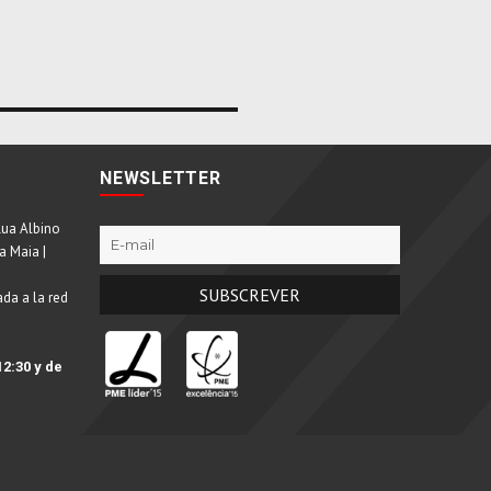
NEWSLETTER
Rua Albino
a Maia |
da a la red
12:30 y de