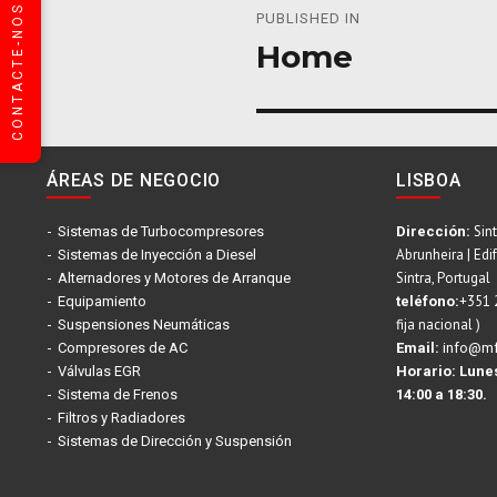
CONTACTE-NOS
PUBLISHED IN
de
Home
entradas
ÁREAS DE NEGOCIO
LISBOA
Sint
Sistemas de Turbocompresores
Dirección:
Abrunheira | Edi
Sistemas de Inyección a Diesel
Sintra, Portugal
Alternadores y Motores de Arranque
+351 
Equipamiento
teléfono:
fija nacional )
Suspensiones Neumáticas
Compresores de AC
Email:
info@mf
Válvulas EGR
Horario:
Lunes
Sistema de Frenos
14:00 a 18:30.
Filtros y Radiadores
Sistemas de Dirección y Suspensión