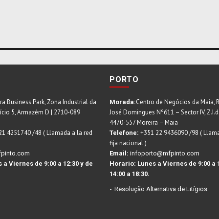
PORTO
ra Business Park, Zona Industrial da
Centro de Negócios da Maia, 
Morada:
fício 5, Armazém D | 2710-089
José Domingues Nº611 – Sector IV, Z.I.d
4470-557 Moreira – Maia
21 4251740 /48 ( Llamada a la red
+351 22 9436090 /98 ( Llama
Telefone:
fija nacional )
pinto.com
Email:
infoporto@mfpinto.com
 a Viernes de 9:00 a 12:30 y de
Horario:
Lunes a Viernes de 9:00 a 
14:00 a 18:30.
Resolução Alternativa de Litígios