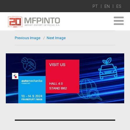
PT
EN
ES
Previous Image
Next Image
Navegación