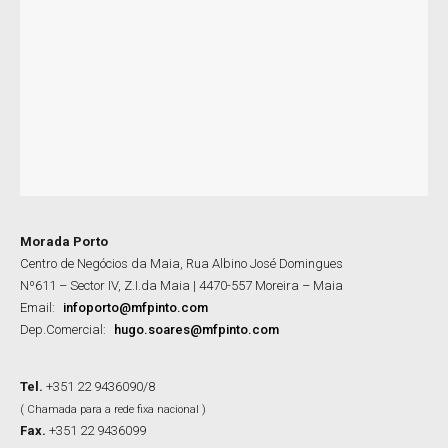
Morada Porto
Centro de Negócios da Maia, Rua Albino José Domingues
Nº611 – Sector IV, Z.I.da Maia | 4470-557 Moreira – Maia
Email:
infoporto@mfpinto.com
Dep.Comercial:
hugo.soares@mfpinto.com
Tel.
+351 22 9436090/8
( Chamada para a rede fixa nacional )
Fax.
+351 22 9436099