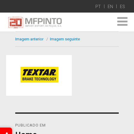
PT
EN
ES
Imagem anterior
Imagem seguinte
Navegação
PUBLICADO EM
de