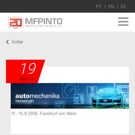
PT
EN
ES
Voltar
19
Jan/18