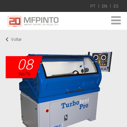
PT
EN
ES
Voltar
08
Set/16