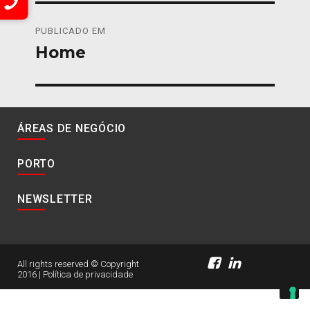
Navegação
PUBLICADO EM
de
Home
artigos
ÁREAS DE NEGÓCIO
PORTO
NEWSLETTER
All rights reserved © Copyright
2016 |
Política de privacidade