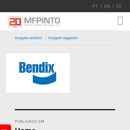
PT
EN
ES
Imagem anterior
Imagem seguinte
Navegação
PUBLICADO EM
de