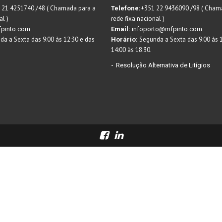
 21 4251740 /48 ( Chamada para a
+351 22 9436090 /98 ( Cham
Telefone:
al )
rede fixa nacional )
pinto.com
Email:
infoporto@mfpinto.com
a a Sexta das 9:00 às 12:30 e das
Segunda a Sexta das 9:00 às 1
Horário:
14:00 às 18:30.
Resolução Alternativa de Litígios