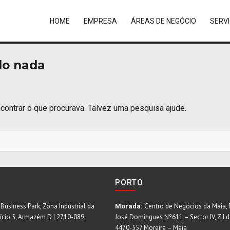
HOME
EMPRESA
ÁREAS DE NEGÓCIO
SERV
do nada
contrar o que procurava. Talvez uma pesquisa ajude.
PORTO
 Business Park, Zona Industrial da
Centro de Negócios da Maia, 
Morada:
fício 5, Armazém D | 2710-089
José Domingues Nº611 – Sector IV, Z.I.d
4470-557 Moreira – Maia