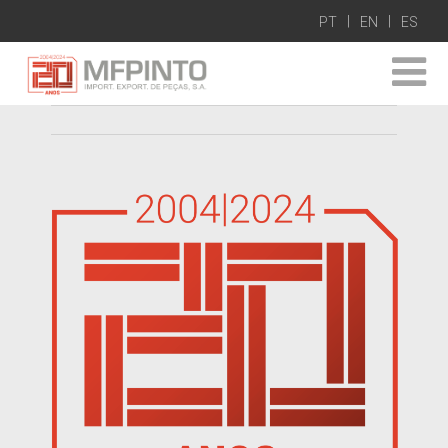
PT
EN
ES